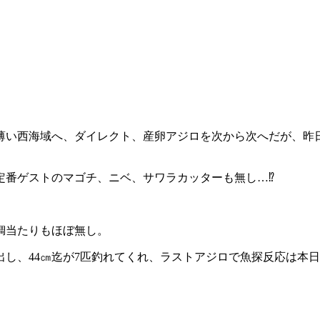
薄い西海域へ、ダイレクト、産卵アジロを次から次へだが、昨
番ゲストのマゴチ、ニベ、サワラカッターも無し…⁉️
鯛当たりもほぼ無し。
出し、44㎝迄が7匹釣れてくれ、ラストアジロで魚探反応は本