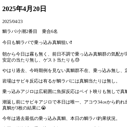
2025年4月20日
2025/04/23
鯛ラバ/小潮2番目 乗合6名
今日も鯛ラバで乗っ込み真鯛狙い❗️
朝から今日は霧も無く、前日不調で乗っ込み真鯛群の気配が
安定の当たり無し、ゲスト当たりも😓
やはり過去、今時期例を見ない真鯛群不在、乗っ込み無し、定
岩場はサビキ反応は有るが鯛ラバには真鯛当たりは無し。
乗っ込みアジロは広範囲に魚探反応はベイト映りも無しで真
潮返し前にサビキアジロで本日は唯一、アコウ34㎝から釣れ
真鯛が3枚の結果に😭
今年は過去最低の乗っ込み真鯛、本日の鯛ラバ釣果状況。