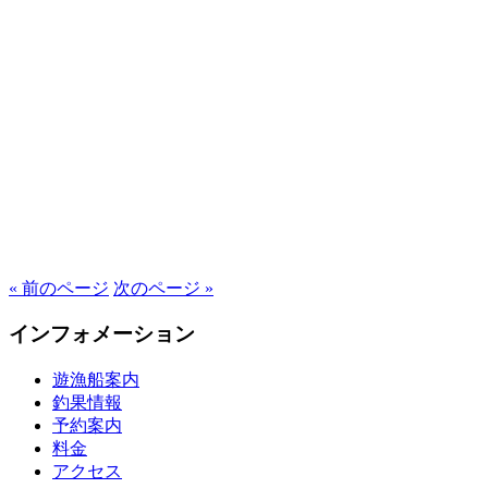
« 前のページ
次のページ »
インフォメーション
遊漁船案内
釣果情報
予約案内
料金
アクセス