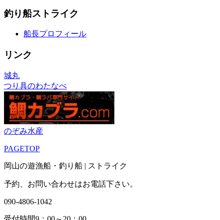
釣り船ストライク
船長プロフィール
リンク
城丸
つり具のわたなべ
のぞみ水産
PAGETOP
岡山の遊漁船・釣り船 | ストライク
予約、お問い合わせはお電話下さい。
090-4806-1042
受付時間9：00～20：00