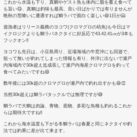
これから水温も下り、真鯛やゲスト魚も体内に脂を蓄え食べて
も旨い😋、真鯛は釣味も最高、良い日ばかりでは有りませんが
晩秋の荒喰いに遭遇すれば鯛ラバで面白く楽しい😆1日が🤗
遊漁者はリリース義務のヨコワ(クロマグロの幼魚)も今日はマ
イクロジグよりも鯛ラバネクタイに好反応で43.42.41㎝が3本も
フックオン‼️
ヨコワも先日は、小豆島周り、近場海域の牛窓沖にも回遊で、
狙って無いが釣れてしまった情報も有り、外洋に出ないで瀬戸
内海域内で30k超え迄成長して瀬戸内海産クロマグロを釣って
食べてみたいですね😄
数年後には30k超のクロマグロが瀬戸内で釣れ出すかも😆👏
当然30k超えは鯛ラバタックルでは無理ですが😅
鯛ラバで大鯛は勿論、青物、底物、多彩な魚種も釣れるこれか
らは期待大ですね‼️
これから海水温度も下がる冬鯛ラバは春夏と同じネクタイや釣
法では釣果に差が出て来ます。