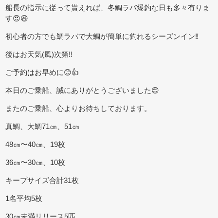
船長の指示に従って貰えれば、冬鯛ラバ爆釣な日も多々有りま
す😍😆
初心者の方でも鯛ラバで大鯛が簡単に釣れるシーズンイン‼️
後はお天気(風)次第‼️
ご予約はお早めに😊👍
本日のご乗船、誠にありがとうございました😊
またのご乗船、心よりお待ちしております。
真鯛、大鯛71㎝、51㎝
48㎝〜40㎝、19枚
36㎝〜30㎝、10枚
キープサイズ合計31枚
1名平均5枚
30㎝未満リリース5匹