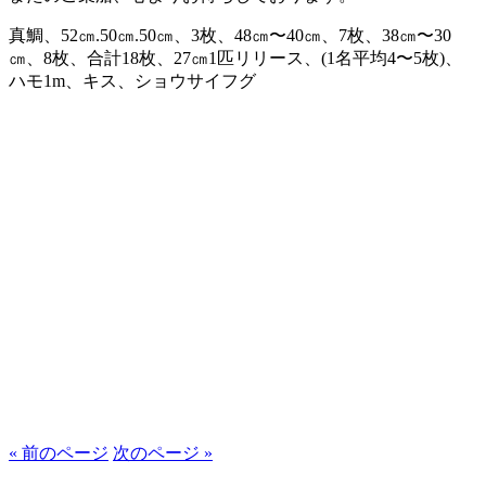
真鯛、52㎝.50㎝.50㎝、3枚、48㎝〜40㎝、7枚、38㎝〜30
㎝、8枚、合計18枚、27㎝1匹リリース、(1名平均4〜5枚)、
ハモ1m、キス、ショウサイフグ
« 前のページ
次のページ »