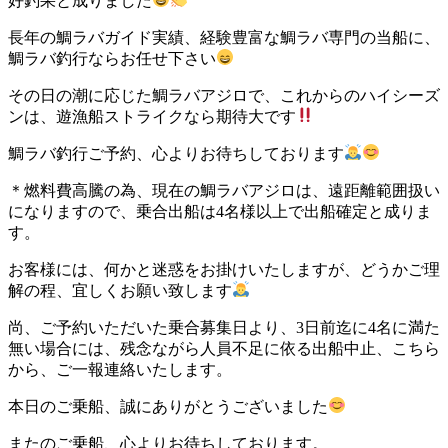
好釣果と成りました
長年の鯛ラバガイド実績、経験豊富な鯛ラバ専門の当船に、
鯛ラバ釣行ならお任せ下さい
その日の潮に応じた鯛ラバアジロで、これからのハイシーズ
ンは、遊漁船ストライクなら期待大です
鯛ラバ釣行ご予約、心よりお待ちしております
＊燃料費高騰の為、現在の鯛ラバアジロは、遠距離範囲扱い
になりますので、乗合出船は4名様以上で出船確定と成りま
す。
お客様には、何かと迷惑をお掛けいたしますが、どうかご理
解の程、宜しくお願い致します
尚、ご予約いただいた乗合募集日より、3日前迄に4名に満た
無い場合には、残念ながら人員不足に依る出船中止、こちら
から、ご一報連絡いたします。
本日のご乗船、誠にありがとうございました
またのご乗船、心よりお待ちしております。