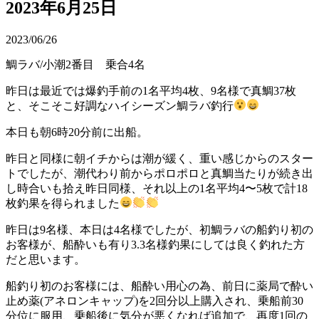
2023年6月25日
2023/06/26
鯛ラバ/小潮2番目 乗合4名
昨日は最近では爆釣手前の1名平均4枚、9名様で真鯛37枚
と、そこそこ好調なハイシーズン鯛ラバ釣行
本日も朝6時20分前に出船。
昨日と同様に朝イチからは潮が緩く、重い感じからのスター
トでしたが、潮代わり前からポロポロと真鯛当たりが続き出
し時合いも拾え昨日同様、それ以上の1名平均4〜5枚で計18
枚釣果を得られました
昨日は9名様、本日は4名様でしたが、初鯛ラバの船釣り初の
お客様が、船酔いも有り3.3名様釣果にしては良く釣れた方
だと思います。
船釣り初のお客様には、船酔い用心の為、前日に薬局で酔い
止め薬(アネロンキャップ)を2回分以上購入され、乗船前30
分位に服用、乗船後に気分が悪くなれば追加で、再度1回の