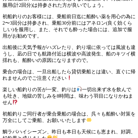
服用(計2回分)は持参された方が良いでしょう。
初船釣りのお客様には、乗船前日迄に船酔い薬を用心の為に
2〜3回分は持参され、乗船30分前にはアネロン(良く効くら
しい)を服用し、また、それでも酔った場合には、追加で服
用がお勧めです。
出船後に天気予報がハズレたり、釣り場に依っては風波も違
うし、凪の日でも航路付近は横波や高波発生、船のキツイ横
揺れも、船酔いの原因になりますので。
乗合の場合は、一旦出船したら貸切乗船とは違い、直ぐに帰
れませんのでご注意ください
楽しい船釣りの筈が一変、釣りは
一切出来ず水を飲んで
も吐き、地獄の苦しみを8時間は、味わう羽目になりかねま
せん
初船釣りご同行者が乗合乗船の場合は、呉々も船酔い対策を
万全にしてご乗船、お願いいたします
鯛ラバハイシーズン、昨日も本日も天候にも恵まれ、好調、