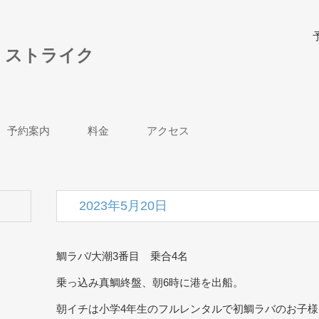
| ストライク
予約案内
料金
アクセス
2023年5月20日
鯛ラバ/大潮3番目 乗合4名
乗っ込み真鯛終盤、朝6時に港を出船。
朝イチは小学4年生のフルレンタルで初鯛ラバのお子様に、