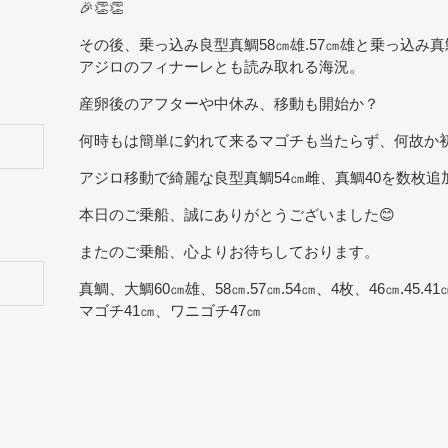
🎉👏👏
その後、乗っ込み良型真鯛58㎝雄.57㎝雄と乗っ込み
アジロのフィナーレとも読み取れる海況。
産卵後のアフターや中休み、移動も開始か？
何時もは簡単に釣れて来るマゴチも当たらず、何故か初
アジロ移動で綺麗な良型真鯛54㎝雌、真鯛40を数枚
本日のご乗船、誠にありがとうございました😊
またのご乗船、心よりお待ちしております。
真鯛、大鯛60㎝雄、58㎝.57㎝.54㎝、4枚、46㎝.45.
マゴチ41㎝、ワニゴチ47㎝