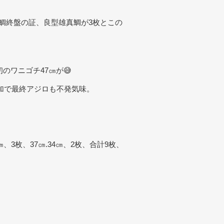
真鯛終盤の証、良型雄真鯛が3枚とこの
のワニゴチ47㎝が😅
追加で最終アジロも不発気味。
41㎝、3枚、37㎝.34㎝、2枚、合計9枚、