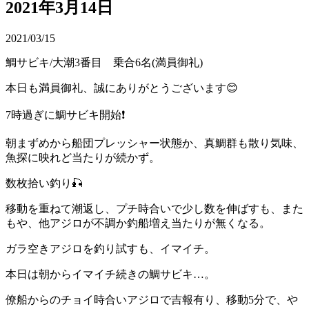
2021年3月14日
2021/03/15
鯛サビキ/大潮3番目 乗合6名(満員御礼)
本日も満員御礼、誠にありがとうございます😊
7時過ぎに鯛サビキ開始❗️
朝まずめから船団プレッシャー状態か、真鯛群も散り気味、
魚探に映れど当たりが続かず。
数枚拾い釣り🎣
移動を重ねて潮返し、プチ時合いで少し数を伸ばすも、また
もや、他アジロが不調か釣船増え当たりが無くなる。
ガラ空きアジロを釣り試すも、イマイチ。
本日は朝からイマイチ続きの鯛サビキ…。
僚船からのチョイ時合いアジロで吉報有り、移動5分で、や