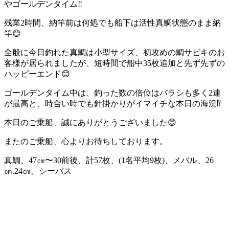
やゴールデンタイム‼️
残業2時間、納竿前は何処でも船下は活性真鯛状態のまま納
竿😊
全般に今日釣れた真鯛は小型サイズ、初攻めの鯛サビキのお
客様が居られましたが、短時間で船中35枚追加と先ず先ずの
ハッピーエンド😊
ゴールデンタイム中は、釣った数の倍位はバラシも多く2連
が最高と、時合い時でも針掛かりがイマイチな本日の海況⁉️
本日のご乗船、誠にありがとうございました😊
またのご乗船、心よりお待ちしております。
真鯛、47㎝〜30前後、計57枚、(1名平均9枚)、メバル、26
㎝.24㎝、シーバス