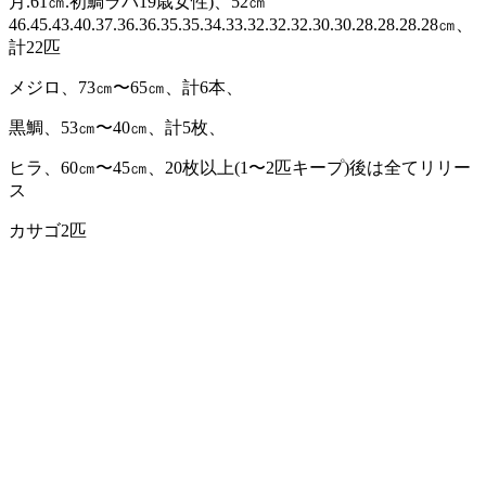
月.61㎝.初鯛ラバ19歳女性)、52㎝
46.45.43.40.37.36.36.35.35.34.33.32.32.32.30.30.28.28.28.28㎝、
計22匹
メジロ、73㎝〜65㎝、計6本、
黒鯛、53㎝〜40㎝、計5枚、
ヒラ、60㎝〜45㎝、20枚以上(1〜2匹キープ)後は全てリリー
ス
カサゴ2匹