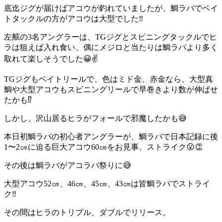
底迄ジグが届けばアコウが釣れていましたが、鯛ラバでベイ
トタックルの方がアコウは大型でした‼️
左舷の3名アングラーは、TGジグとスピニングタックルでヒ
ラは狙えば入れ食い、偶にメジロと当たりは鯛ラバより多く
取れて楽しそうでした😀✌️
TGジグもベイトリールで、色はミド金、赤金なら、大型真
鯛や大型アコウもスピニングリールで早巻きより数が伸ばせ
たかも⁉️
しかし、沢山居るヒラがフォールで邪魔したかも😅
本日初鯛ラバの初心者アングラーが、鯛ラバで日本記録に後
1〜2㎝に迫る巨大アコウ60㎝をお見事、ストライク😮👏
その後は鯛ラバがアコラバ祭りに😅
大型アコウ52㎝、46㎝、45㎝、43㎝は皆鯛ラバでストライ
ク‼️
その間はヒラのトリプル、ダブルでリリース。