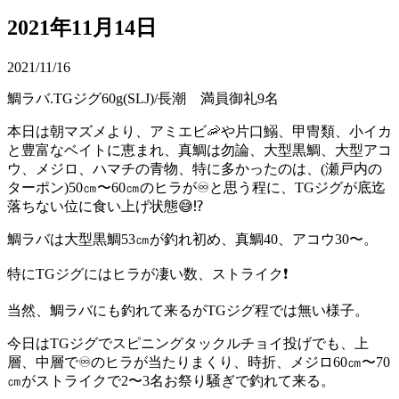
2021年11月14日
2021/11/16
鯛ラバ.TGジグ60g(SLJ)/長潮 満員御礼9名
本日は朝マズメより、アミエビ🦐や片口鰯、甲冑類、小イカ
と豊富なベイトに恵まれ、真鯛は勿論、大型黒鯛、大型アコ
ウ、メジロ、ハマチの青物、特に多かったのは、(瀬戸内の
ターポン)50㎝〜60㎝のヒラが♾と思う程に、TGジグが底迄
落ちない位に食い上げ状態😅⁉️
鯛ラバは大型黒鯛53㎝が釣れ初め、真鯛40、アコウ30〜。
特にTGジグにはヒラが凄い数、ストライク❗️
当然、鯛ラバにも釣れて来るがTGジグ程では無い様子。
今日はTGジグでスピニングタックルチョイ投げでも、上
層、中層で♾のヒラが当たりまくり、時折、メジロ60㎝〜70
㎝がストライクで2〜3名お祭り騒ぎで釣れて来る。