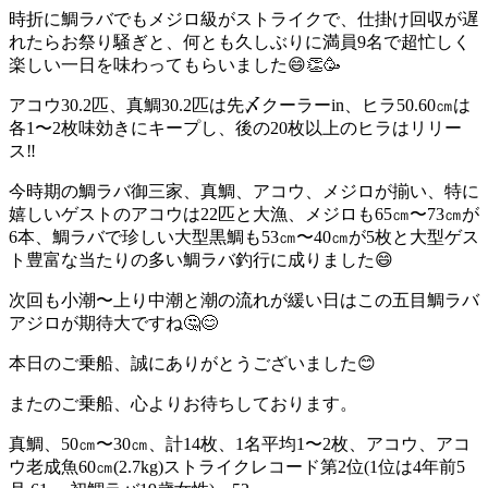
時折に鯛ラバでもメジロ級がストライクで、仕掛け回収が遅
れたらお祭り騒ぎと、何とも久しぶりに満員9名で超忙しく
楽しい一日を味わってもらいました😄👏🥳
アコウ30.2匹、真鯛30.2匹は先〆クーラーin、ヒラ50.60㎝は
各1〜2枚味効きにキープし、後の20枚以上のヒラはリリー
ス‼️
今時期の鯛ラバ御三家、真鯛、アコウ、メジロが揃い、特に
嬉しいゲストのアコウは22匹と大漁、メジロも65㎝〜73㎝が
6本、鯛ラバで珍しい大型黒鯛も53㎝〜40㎝が5枚と大型ゲス
ト豊富な当たりの多い鯛ラバ釣行に成りました😄
次回も小潮〜上り中潮と潮の流れが緩い日はこの五目鯛ラバ
アジロが期待大ですね🤔😊
本日のご乗船、誠にありがとうございました😊
またのご乗船、心よりお待ちしております。
真鯛、50㎝〜30㎝、計14枚、1名平均1〜2枚、アコウ、アコ
ウ老成魚60㎝(2.7kg)ストライクレコード第2位(1位は4年前5