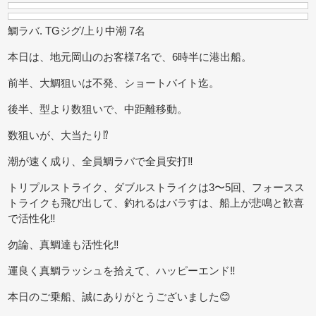
鯛ラバ. TGジグ/上り中潮 7名
本日は、地元岡山のお客様7名で、6時半に港出船。
前半、大鯛狙いは不発、ショートバイト迄。
後半、型より数狙いで、中距離移動。
数狙いが、大当たり⁉
潮が速く成り、全員鯛ラバで全員安打‼
トリプルストライク、ダブルストライクは3〜5回、フォースス
トライクも飛び出して、釣れるはバラすは、船上が悲鳴と歓喜
で活性化‼
勿論、真鯛達も活性化‼
運良く真鯛ラッシュを拾えて、ハッピーエンド‼
本日のご乗船、誠にありがとうございました😊