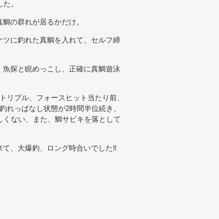
した。
真鯛の群れが居るかだけ。
ケツに釣れた真鯛を入れて、セルフ締
、魚探と睨めっこし、正確に真鯛遊泳
、トリプル、フォースヒット当たり前、
釣れっぱなし状態が2時間半位続き、
しくない、また、鯛サビキを落として
来て、大爆釣、ロング時合いでした‼