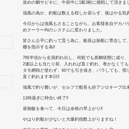
攻めの鯛サビキに、午前中に1船3桁に挑戦して頂きま
強風の為か、釣船は数える程しか居らず、後はやる気
今日からは強風もさることながら、お客様各自デカバ
めクーラーINのシステムに変わりました。
皆さん公平に釣って貰う為に、船長は操船に専念して
棚を指示する為‼
7時半頃から全員釣れ出し、何処でも真鯛状態に成り
2連以上も当たり前、入れれば直ぐ釣れ、巻かなくても
タモ網殆ど使わず、60でも引き抜き、バラしても、惜
直ぐ釣れます本日
‼
強風で釣り難いが、セルフで船長も好アジロキープ出
11時過ぎに時合い終了‼
昼御飯を食べて、今日は余裕の早上がり‼
やはり釣船が少ないと大爆釣指数上がりますね！